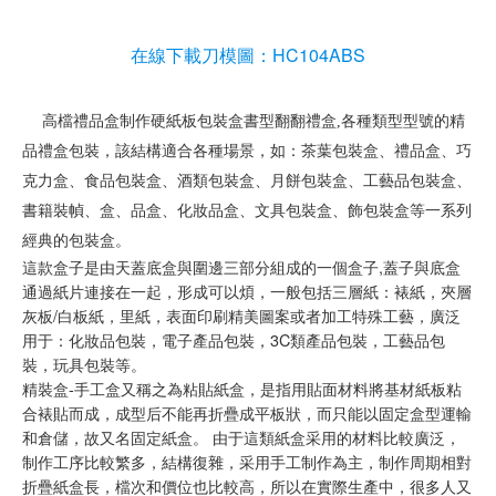
在線下載刀模圖：HC104ABS
　高檔禮品盒制作硬紙板包裝盒書型翻翻禮盒,各種類型型號的精
品禮盒包裝，該結構適合各種場景，如：茶葉包裝盒、禮品盒、巧
克力盒、食品包裝盒、酒類包裝盒、月餅包裝盒、工藝品包裝盒、
書籍裝幀、盒、品盒、化妝品盒、文具包裝盒、飾包裝盒等一系列
經典的包裝盒。
這款盒子是由天蓋底盒與圍邊三部分組成的一個盒子,蓋子與底盒
通過紙片連接在一起，形成可以煩，一般包括三層紙：裱紙，夾層
灰板/白板紙，里紙，表面印刷精美圖案或者加工特殊工藝，廣泛
用于：化妝品包裝，電子產品包裝，3C類產品包裝，工藝品包
裝，玩具包裝等。
精裝盒-手工盒又稱之為粘貼紙盒，是指用貼面材料將基材紙板粘
合裱貼而成，成型后不能再折疊成平板狀，而只能以固定盒型運輸
和倉儲，故又名固定紙盒。 由于這類紙盒采用的材料比較廣泛，
制作工序比較繁多，結構復雜，采用手工制作為主，制作周期相對
折疊紙盒長，檔次和價位也比較高，所以在實際生產中，很多人又