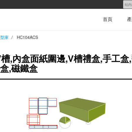
首頁
產
盒型庫
/
HC104ACS
槽,內盒面紙圍邊,V槽禮盒,手工盒
裝盒,磁鐵盒