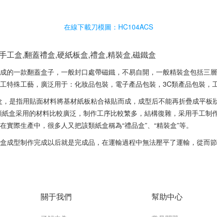
在線下載刀模圖：HC104ACS
手工盒,翻蓋禮盒,硬紙板盒,禮盒,精裝盒,磁鐵盒
成的一款翻蓋盒子，一般封口處帶磁鐵，不易自開，一般精裝盒包括三層
工特殊工藝，廣泛用于：化妝品包裝，電子產品包裝，3C類產品包裝，
盒，是指用貼面材料將基材紙板粘合裱貼而成，成型后不能再折疊成平板
類紙盒采用的材料比較廣泛，制作工序比較繁多，結構復雜，采用手工制
在實際生產中，很多人又把該類紙盒稱為“禮品盒”、“精裝盒”等。
盒成型制作完成以后就是完成品，在運輸過程中無法壓平了運輸，從而節
關于我們
幫助中心