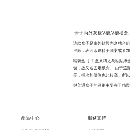
盒子內外灰板V槽,V槽禮盒,
這款盒子是由外封與內盒粘合組
里紙，表面印刷精美圖案或者加
精裝盒-手工盒又稱之為粘貼紙
儲，故又名固定紙盒。 由于這
長，檔次和價位也比較高，所以
與普通盒子的區別主要在于精裝
產品中心
服務支持