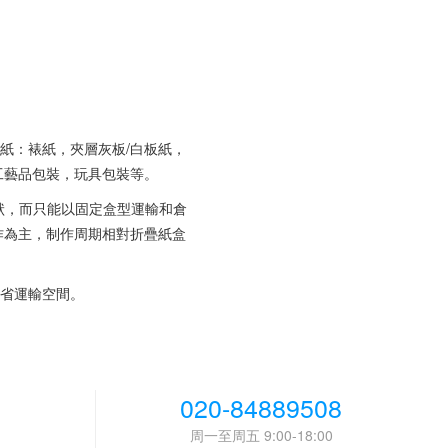
紙：裱紙，夾層灰板/白板紙，
工藝品包裝，玩具包裝等。
狀，而只能以固定盒型運輸和倉
作為主，制作周期相對折疊紙盒
省運輸空間。
020-84889508
周一至周五 9:00-18:00