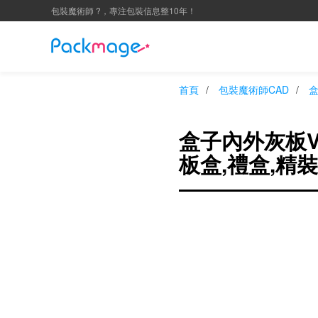
包裝魔術師 ?，專注包裝信息整10年！
首頁
/
包裝魔術師CAD
/
盒子內外灰板V
板盒,禮盒,精