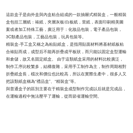
這款盒子是由外盒與內盒粘合組成的一款抽屜式精裝盒，一般精裝
盒包括三層紙：裱紙，夾層灰板/白板紙，里紙，表面印刷精美圖
案或者加工特殊工藝，廣泛用于：化妝品包裝，電子產品包裝，
3C類產品包裝，工藝品包裝，玩具包裝等。
精裝盒-手工盒又稱之為粘貼紙盒，是指用貼面材料將基材紙板粘
合裱貼而成，成型后不能再折疊成平板狀，而只能以固定盒型運輸
和倉儲，故又名固定紙盒。 由于這類紙盒采用的材料比較廣泛，
制作工序比較繁多，結構復雜，采用手工制作為主，制作周期相對
折疊紙盒長，檔次和價位也比較高，所以在實際生產中，很多人又
把該類紙盒稱為“禮品盒”、“精裝盒”等。
與普通盒子的區別主要在于精裝盒成型制作完成以后就是完成品，
在運輸過程中無法壓平了運輸，從而節省運輸空間。