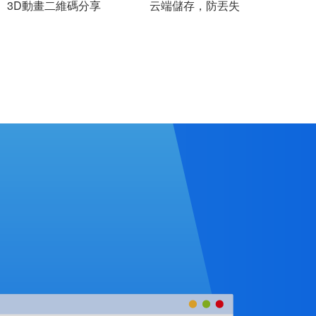
3D動畫二維碼分享
云端儲存，防丟失