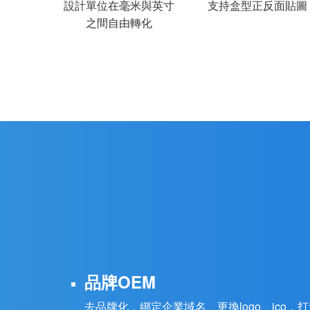
設計單位在毫米與英寸
支持盒型正反面貼圖
之間自由轉化
品牌OEM
去品牌化，綁定企業域名、更換logo、ico，