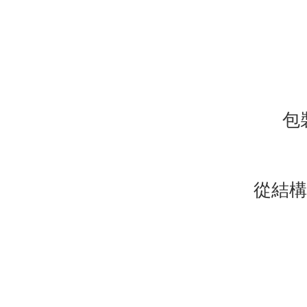
包
從結構