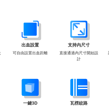
出血設置
支持內尺寸
盒
可自由設置出血距離
直接通過內尺寸開始設
計
一鍵3D
瓦楞紋路