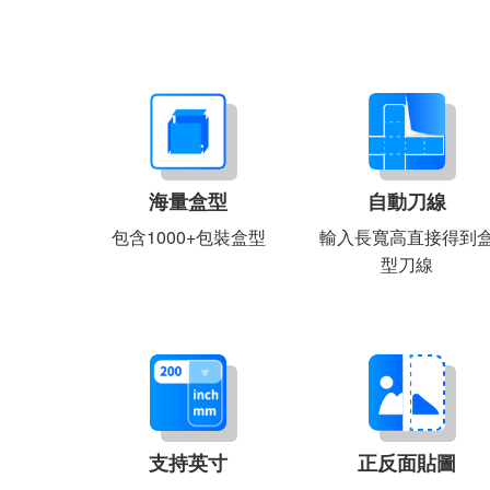
海量盒型
自動刀線
包含1000+包裝盒型
輸入長寬高直接得到
型刀線
支持英寸
正反面貼圖