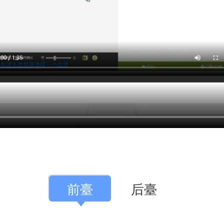
前臺
后臺