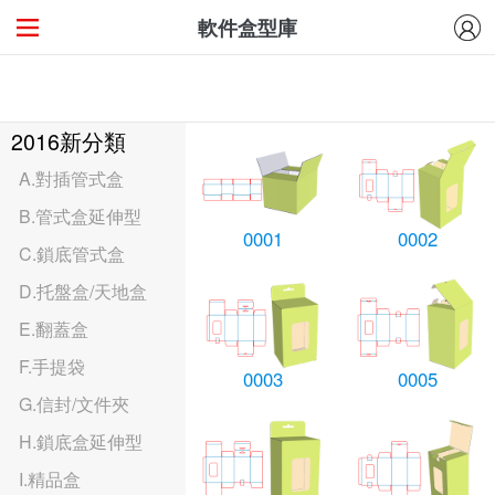
軟件盒型庫
2016新分類
A.對插管式盒
B.管式盒延伸型
0001
0002
C.鎖底管式盒
D.托盤盒/天地盒
E.翻蓋盒
F.手提袋
0003
0005
G.信封/文件夾
H.鎖底盒延伸型
I.精品盒