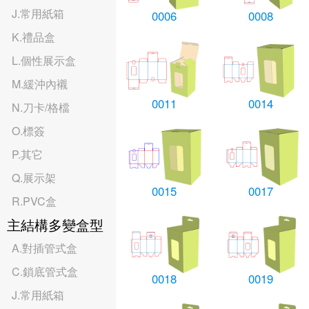
J.常用紙箱
0006
0008
K.禮品盒
L.個性展示盒
M.緩沖內襯
0011
0014
N.刀卡/格檔
O.標簽
P.其它
Q.展示架
0015
0017
R.PVC盒
主結構多變盒型
A.對插管式盒
C.鎖底管式盒
0018
0019
J.常用紙箱